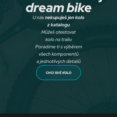
dream bike
U nás
nekupuješ jen kolo
z katalogu
Můžeš otestovat
kolo na trailu
Poradíme ti s výběrem
všech komponentů
a jednotlivých detailů
CHCI SVÉ KOLO