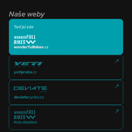
Naše weby
Teď jsi zde
wonderfullbikes
.cz
yetipraha
.cz
deviate
cycles.cz
Kola skladem